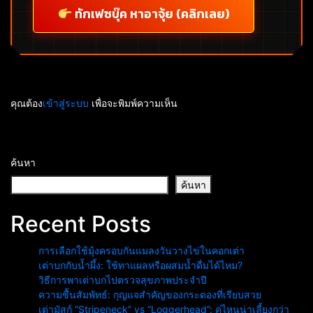
ทักเฟซบุ๊ค หาอาจุ้ย (คลิกเลย)
คุณต้อง
เข้าสู่ระบบ
เพื่อจะพิมพ์ความเห็น
ค้นหา
ค้นหา
Recent Posts
การเลือกใช้มุ้งครอบกันแมลงวันวางไข่ในคอกเต่า
เต่าบกกับน้ำผึ้ง: ใช้ทาแผลหรือผสมน้ำดื่มได้ไหม?
วิธีการพาเต่าบกไปตรวจสุขภาพประจำปี
ความชื้นสัมพัทธ์: กุญแจสำคัญของกระดองที่เรียบสวย
เต่ามัสก์ “Stripeneck” vs “Loggerhead”: คู่ไหนน่าเลี้ยงกว่า