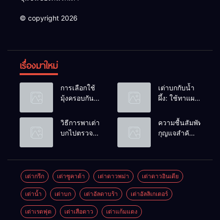
© copyright 2026
เรื่องมาใหม่
การเลือกใช้
เต่าบกกับน้ำ
มุ้งครอบกัน
ผึ้ง: ใช้ทาแผล
แมลงวัน
หรือผสมน้ำ
วางไข่ในคอก
ดื่มได้ไหม?
วิธีการพาเต่า
ความชื้นสัมพัทธ์:
เต่า
บกไปตรวจ
กุญแจสำคัญ
สุขภาพประจำ
ของกระดองที่
ปี
เรียบสวย
เต่ากรีก
เต่าซูคาต้า
เต่าดาวพม่า
เต่าดาวอินเดีย
เต่าน้ำ
เต่าบก
เต่าอัลดาบร้า
เต่าอัลลิเกเตอร์
เต่าเรดฟุต
เต่าเสือดาว
เต่าแก้มแดง