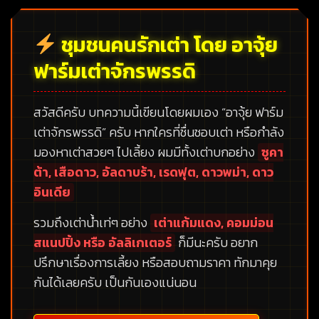
ชุมชนคนรักเต่า โดย อาจุ้ย
ฟาร์มเต่าจักรพรรดิ
สวัสดีครับ บทความนี้เขียนโดยผมเอง
“อาจุ้ย ฟาร์ม
เต่าจักรพรรดิ”
ครับ หากใครที่ชื่นชอบเต่า หรือกำลัง
มองหาเต่าสวยๆ ไปเลี้ยง ผมมีทั้งเต่าบกอย่าง
ซูคา
ต้า, เสือดาว, อัลดาบร้า, เรดฟุต, ดาวพม่า, ดาว
อินเดีย
รวมถึงเต่าน้ำเท่ๆ อย่าง
เต่าแก้มแดง, คอมม่อน
สแนปปิ้ง หรือ อัลลิเกเตอร์
ก็มีนะครับ อยาก
ปรึกษาเรื่องการเลี้ยง หรือสอบถามราคา ทักมาคุย
กันได้เลยครับ เป็นกันเองแน่นอน