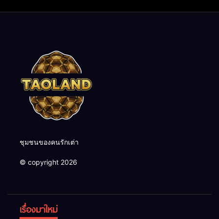
ชุมชนของคนรักเต่า
© copyright 2026
เรื่องมาใหม่