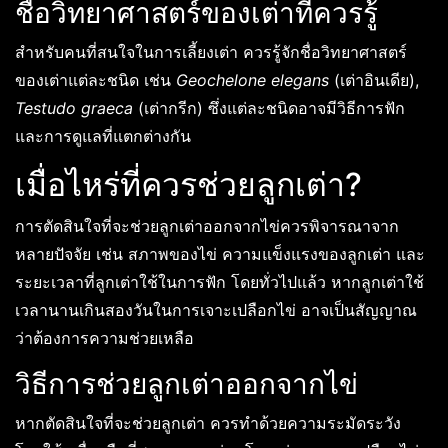
ชื่อวิทยาศาสตร์ของเต่าที่ควรรู้
สำหรับคนที่สนใจในการเลี้ยงเต่า ควรรู้จักชื่อวิทยาศาสตร์
ของเต่าแต่ละชนิด เช่น
Geochelone elegans
(เต่าอินเดีย),
Testudo graeca
(เต่ากรีก) ซึ่งแต่ละชนิดอาจมีวิธีการฟัก
และการดูแลที่แตกต่างกัน
เมื่อไหร่ที่ควรช่วยลูกเต่า?
การตัดสินใจที่จะช่วยลูกเต่าออกจากไข่ควรพิจารณาจาก
หลายปัจจัย เช่น สภาพของไข่ ความแข็งแรงของลูกเต่า และ
ระยะเวลาที่ลูกเต่าใช้ในการฟัก โดยทั่วไปแล้ว หากลูกเต่าใช้
เวลานานเกินสองวันในการเจาะเปลือกไข่ อาจเป็นสัญญาณ
ว่าต้องการความช่วยเหลือ
วิธีการช่วยลูกเต่าออกจากไข่
หากตัดสินใจที่จะช่วยลูกเต่า ควรทำด้วยความระมัดระวัง