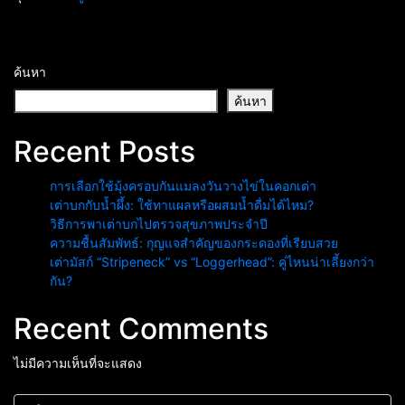
ค้นหา
ค้นหา
Recent Posts
การเลือกใช้มุ้งครอบกันแมลงวันวางไข่ในคอกเต่า
เต่าบกกับน้ำผึ้ง: ใช้ทาแผลหรือผสมน้ำดื่มได้ไหม?
วิธีการพาเต่าบกไปตรวจสุขภาพประจำปี
ความชื้นสัมพัทธ์: กุญแจสำคัญของกระดองที่เรียบสวย
เต่ามัสก์ “Stripeneck” vs “Loggerhead”: คู่ไหนน่าเลี้ยงกว่า
กัน?
Recent Comments
ไม่มีความเห็นที่จะแสดง