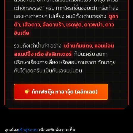
เต่าจักรพรรดิ”
ครับ หากใครที่ชื่นชอบเต่า หรือกำลัง
มองหาเต่าสวยๆ ไปเลี้ยง ผมมีทั้งเต่าบกอย่าง
ซูคา
ต้า, เสือดาว, อัลดาบร้า, เรดฟุต, ดาวพม่า, ดาว
อินเดีย
รวมถึงเต่าน้ำเท่ๆ อย่าง
เต่าแก้มแดง, คอมม่อน
สแนปปิ้ง หรือ อัลลิเกเตอร์
ก็มีนะครับ อยาก
ปรึกษาเรื่องการเลี้ยง หรือสอบถามราคา ทักมาคุย
กันได้เลยครับ เป็นกันเองแน่นอน
ทักเฟซบุ๊ค หาอาจุ้ย (คลิกเลย)
คุณต้อง
เข้าสู่ระบบ
เพื่อจะพิมพ์ความเห็น