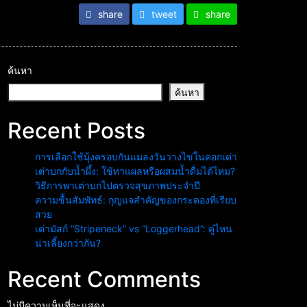
share
tweet
share
ค้นหา
ค้นหา
Recent Posts
การเลือกใช้มุ้งครอบกันแมลงวันวางไข่ในคอกเต่า
เต่าบกกับน้ำผึ้ง: ใช้ทาแผลหรือผสมน้ำดื่มได้ไหม?
วิธีการพาเต่าบกไปตรวจสุขภาพประจำปี
ความชื้นสัมพัทธ์: กุญแจสำคัญของกระดองที่เรียบ
สวย
เต่ามัสก์ “Stripeneck” vs “Loggerhead”: คู่ไหน
น่าเลี้ยงกว่ากัน?
Recent Comments
ไม่มีความเห็นที่จะแสดง