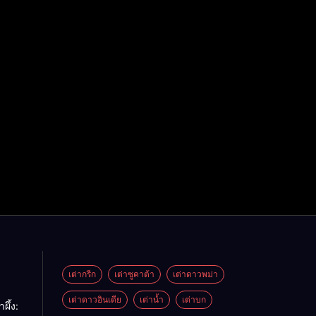
เต่ากรีก
เต่าซูคาต้า
เต่าดาวพม่า
เต่าดาวอินเดีย
เต่าน้ำ
เต่าบก
ผึ้ง: