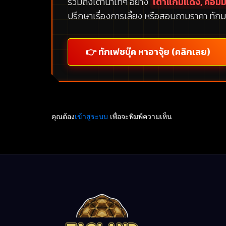
รวมถึงเต่าน้ำเท่ๆ อย่าง
เต่าแก้มแดง, คอมม่
ปรึกษาเรื่องการเลี้ยง หรือสอบถามราคา ทักม
👉 ทักเฟซบุ๊ค หาอาจุ้ย (คลิกเลย)
คุณต้อง
เข้าสู่ระบบ
เพื่อจะพิมพ์ความเห็น