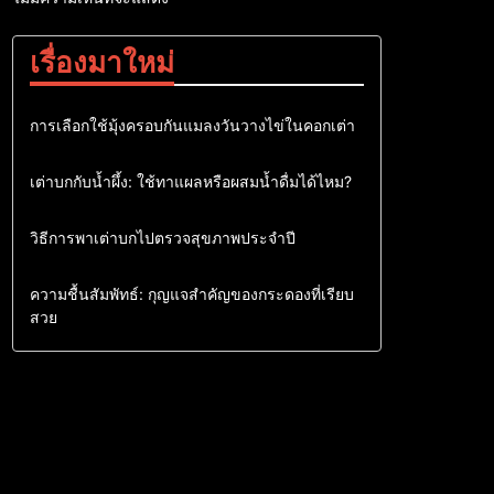
เรื่องมาใหม่
เต่าบก
การเลือกใช้มุ้งครอบกันแมลงวันวางไข่ในคอกเต่า
เต่าบก
เต่าบกกับน้ำผึ้ง: ใช้ทาแผลหรือผสมน้ำดื่มได้ไหม?
เต่าบก
วิธีการพาเต่าบกไปตรวจสุขภาพประจำปี
เต่าบก
ความชื้นสัมพัทธ์: กุญแจสำคัญของกระดองที่เรียบ
สวย