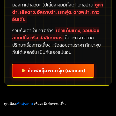
มองหาเต่าสวยๆ ไปเลี้ยง ผมมีทั้งเต่าบกอย่าง
ซูคา
ต้า, เสือดาว, อัลดาบร้า, เรดฟุต, ดาวพม่า, ดาว
อินเดีย
รวมถึงเต่าน้ำเท่ๆ อย่าง
เต่าแก้มแดง, คอมม่อน
สแนปปิ้ง หรือ อัลลิเกเตอร์
ก็มีนะครับ อยาก
ปรึกษาเรื่องการเลี้ยง หรือสอบถามราคา ทักมาคุย
กันได้เลยครับ เป็นกันเองแน่นอน
ทักเฟซบุ๊ค หาอาจุ้ย (คลิกเลย)
คุณต้อง
เข้าสู่ระบบ
เพื่อจะพิมพ์ความเห็น