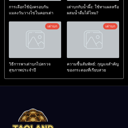
การเลือกใช้มุ้งครอบกัน
เต่าบกกับน้ำผึ้ง: ใช้ทาแผลหรือ
แมลงวันวางไข่ในคอกเต่า
ผสมน้ำดื่มได้ไหม?
เต่าบก
เต่าบก
วิธีการพาเต่าบกไปตรวจ
ความชื้นสัมพัทธ์: กุญแจสำคัญ
สุขภาพประจำปี
ของกระดองที่เรียบสวย