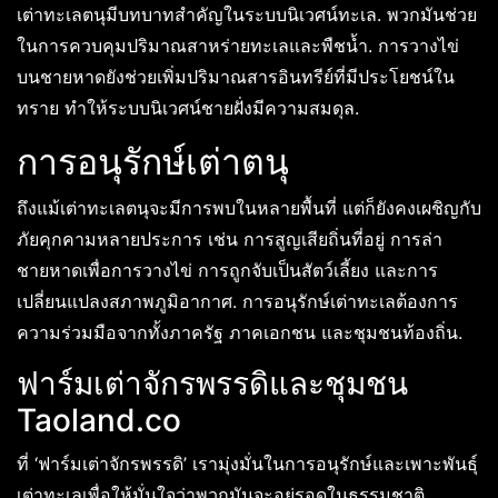
เต่าทะเลตนุมีบทบาทสำคัญในระบบนิเวศน์ทะเล. พวกมันช่วย
ในการควบคุมปริมาณสาหร่ายทะเลและพืชน้ำ. การวางไข่
บนชายหาดยังช่วยเพิ่มปริมาณสารอินทรีย์ที่มีประโยชน์ใน
ทราย ทำให้ระบบนิเวศน์ชายฝั่งมีความสมดุล.
การอนุรักษ์เต่าตนุ
ถึงแม้เต่าทะเลตนุจะมีการพบในหลายพื้นที่ แต่ก็ยังคงเผชิญกับ
ภัยคุกคามหลายประการ เช่น การสูญเสียถิ่นที่อยู่ การล่า
ชายหาดเพื่อการวางไข่ การถูกจับเป็นสัตว์เลี้ยง และการ
เปลี่ยนแปลงสภาพภูมิอากาศ. การอนุรักษ์เต่าทะเลต้องการ
ความร่วมมือจากทั้งภาครัฐ ภาคเอกชน และชุมชนท้องถิ่น.
ฟาร์มเต่าจักรพรรดิและชุมชน
Taoland.co
ที่ ‘ฟาร์มเต่าจักรพรรดิ’ เรามุ่งมั่นในการอนุรักษ์และเพาะพันธุ์
เต่าทะเลเพื่อให้มั่นใจว่าพวกมันจะอยู่รอดในธรรมชาติ.