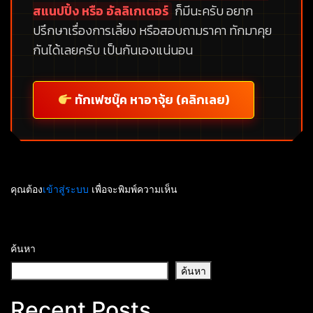
สแนปปิ้ง หรือ อัลลิเกเตอร์
ก็มีนะครับ อยาก
ปรึกษาเรื่องการเลี้ยง หรือสอบถามราคา ทักมาคุย
กันได้เลยครับ เป็นกันเองแน่นอน
ทักเฟซบุ๊ค หาอาจุ้ย (คลิกเลย)
คุณต้อง
เข้าสู่ระบบ
เพื่อจะพิมพ์ความเห็น
ค้นหา
ค้นหา
Recent Posts