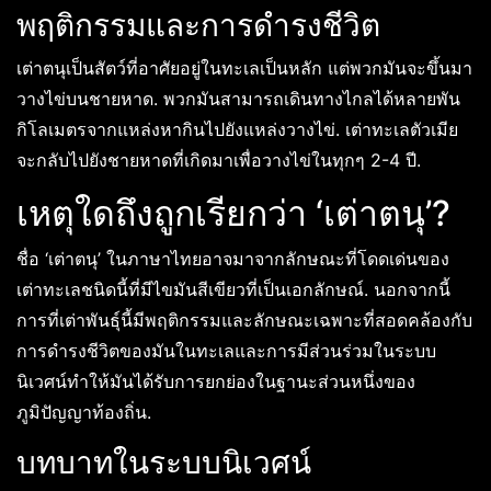
พฤติกรรมและการดำรงชีวิต
เต่าตนุเป็นสัตว์ที่อาศัยอยู่ในทะเลเป็นหลัก แต่พวกมันจะขึ้นมา
วางไข่บนชายหาด. พวกมันสามารถเดินทางไกลได้หลายพัน
กิโลเมตรจากแหล่งหากินไปยังแหล่งวางไข่. เต่าทะเลตัวเมีย
จะกลับไปยังชายหาดที่เกิดมาเพื่อวางไข่ในทุกๆ 2-4 ปี.
เหตุใดถึงถูกเรียกว่า ‘เต่าตนุ’?
ชื่อ ‘เต่าตนุ’ ในภาษาไทยอาจมาจากลักษณะที่โดดเด่นของ
เต่าทะเลชนิดนี้ที่มีไขมันสีเขียวที่เป็นเอกลักษณ์. นอกจากนี้
การที่เต่าพันธุ์นี้มีพฤติกรรมและลักษณะเฉพาะที่สอดคล้องกับ
การดำรงชีวิตของมันในทะเลและการมีส่วนร่วมในระบบ
นิเวศน์ทำให้มันได้รับการยกย่องในฐานะส่วนหนึ่งของ
ภูมิปัญญาท้องถิ่น.
บทบาทในระบบนิเวศน์