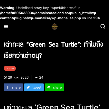
Warning
: Undefined array key "wpml4bbpress" in
/home/u505633936/domains/taoland.co/public_html/wp-
content/plugins/wp-monalisa/wp-monalisa.php
on line
294
เต่าทะเล “Green Sea Turtle”: ทำไมถึง
เรียกว่าเต่าตนุ?
เต่าบก
29 พ.ค. 2026
24
share
tweet
share
เต่าทะเล ‘Green Sea Turtle’