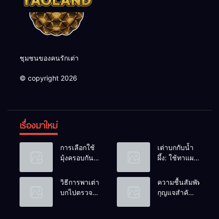
ชุมชนของคนรักเต่า
© copyright 2026
เรื่องมาใหม่
การเลือกใช้
เต่าบกกับน้ำ
มุ้งครอบกัน
ผึ้ง: ใช้ทาแผล
แมลงวัน
หรือผสมน้ำ
วางไข่ในคอก
ดื่มได้ไหม?
วิธีการพาเต่า
ความชื้นสัมพัทธ์:
เต่า
บกไปตรวจ
กุญแจสำคัญ
สุขภาพประจำ
ของกระดองที่
ปี
เรียบสวย