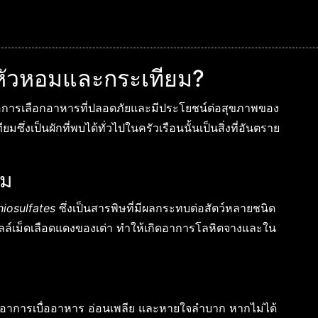
นหัวหอมและกระเทียม?
่สุดคือการเลือกอาหารที่ปลอดภัยและมีประโยชน์ต่อสุขภาพของ
เป็นผักที่พบได้ทั่วไปในครัวเรือนนั้นเป็นสิ่งที่อันตราย
ยม
hiosulfates
ซึ่งเป็นสารพิษที่มีผลกระทบต่อสัตว์หลายชนิด
ลล์เม็ดเลือดแดงของเต่า ทำให้เกิดอาการโลหิตจางและใน
อาการเบื่ออาหาร อ่อนเพลีย และหายใจลำบาก หากไม่ได้