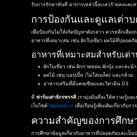
รับการรักษาทันที อาการเหล่านี้จะเลวร้ายลงแล
การป้องกันและดูแลเต่าบ
เพื่อป้องกันไม่ให้เกิดปัญหาดังกล่าว ควรหลีกเลี
อาหารที่เหมาะสม เช่น ผักใบเขียว ผลไม้ที่ปลอด
อาหารที่เหมาะสมสำหรับเต่
ผักใบเขียว เช่น ผักกาดหอม ผักบุ้ง และคะน้า
ผลไม้ เช่น แอปเปิ้ล (ไม่ใส่เมล็ด) และกล้วย
อาหารเสริมที่มีแคลเซียมและวิตามิน D3
ที่
ฟาร์มเต่าจักรพรรดิ
เรามุ่งมั่นที่จะให้ความรู้และ
เว็บไซต์
taoland.co
เพื่อเรียนรู้เพิ่มเติมเกี่ยวกับ
ความสำคัญของการศึกษา
การศึกษาข้อมูลเกี่ยวกับอาหารที่ปลอดภัยและเป็นประ