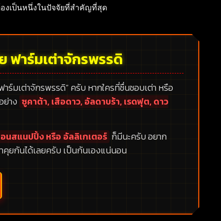
งเป็นหนึ่งในปัจจัยที่สำคัญที่สุด
้ย ฟาร์มเต่าจักรพรรดิ
 ฟาร์มเต่าจักรพรรดิ”
ครับ หากใครที่ชื่นชอบเต่า หรือ
กอย่าง
ซูคาต้า, เสือดาว, อัลดาบร้า, เรดฟุต, ดาว
อนสแนปปิ้ง หรือ อัลลิเกเตอร์
ก็มีนะครับ อยาก
าคุยกันได้เลยครับ เป็นกันเองแน่นอน