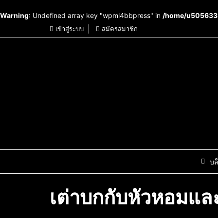
Warning
: Undefined array key "wpml4bbpress" in
/home/u5056339
เข้าสู่ระบบ
สมัครสมาชิก
บล
เต่าบกกับหัวหอมและ