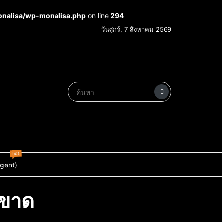
onalisa/wp-monalisa.php
on line
294
วันศุกร์, 7 สิงหาคม 2569
hot
Agent)
ดขาด