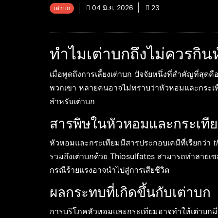
04 มิ.ย. 2026
23
เต่าบก
ทำไมเต่าบกถึงไม่ควรกิ
เมื่อพูดถึงการเลี้ยงเต่าบก ปัจจัยหนึ่งที่สำคัญที
พวกเขา หลายคนอาจไม่ทราบว่าหัวหอมและกระเทียมซึ่ง
สำหรับเต่าบก
สารพิษในหัวหอมและกระเที
หัวหอมและกระเทียมมีสารประกอบเคมีที่เรียกว่า
t
รวมถึงเต่าบกด้วย Thiosulfates สามารถทำลายเซ
กรณีร้ายแรงอาจนำไปสู่การเสียชีวิต
ผลกระทบที่เกิดขึ้นกับเต่าบก
การบริโภคหัวหอมและกระเทียมอาจทำให้เต่าบกมี