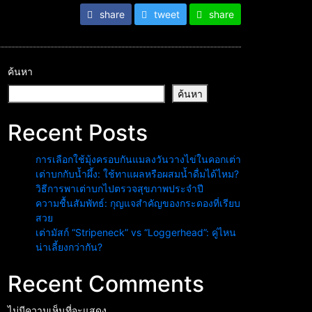
share
tweet
share
ค้นหา
ค้นหา
Recent Posts
การเลือกใช้มุ้งครอบกันแมลงวันวางไข่ในคอกเต่า
เต่าบกกับน้ำผึ้ง: ใช้ทาแผลหรือผสมน้ำดื่มได้ไหม?
วิธีการพาเต่าบกไปตรวจสุขภาพประจำปี
ความชื้นสัมพัทธ์: กุญแจสำคัญของกระดองที่เรียบ
สวย
เต่ามัสก์ “Stripeneck” vs “Loggerhead”: คู่ไหน
น่าเลี้ยงกว่ากัน?
Recent Comments
ไม่มีความเห็นที่จะแสดง