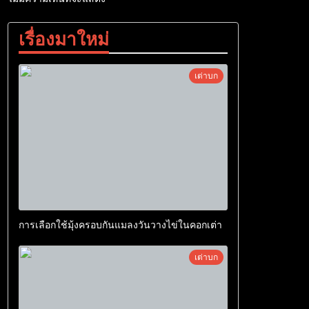
เรื่องมาใหม่
เต่าบก
การเลือกใช้มุ้งครอบกันแมลงวันวางไข่ในคอกเต่า
เต่าบก