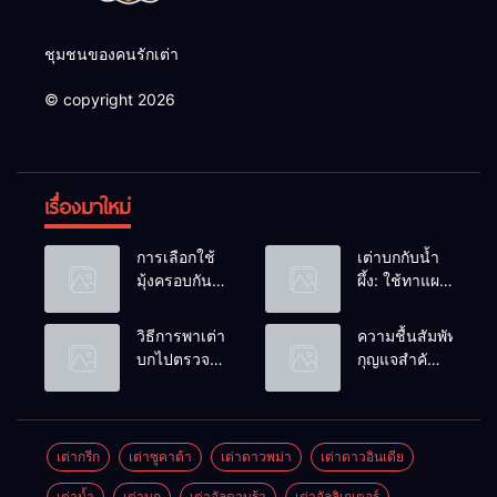
ชุมชนของคนรักเต่า
© copyright 2026
เรื่องมาใหม่
การเลือกใช้
เต่าบกกับน้ำ
มุ้งครอบกัน
ผึ้ง: ใช้ทาแผล
แมลงวัน
หรือผสมน้ำ
วางไข่ในคอก
ดื่มได้ไหม?
วิธีการพาเต่า
ความชื้นสัมพัทธ์:
เต่า
บกไปตรวจ
กุญแจสำคัญ
สุขภาพประจำ
ของกระดองที่
ปี
เรียบสวย
เต่ากรีก
เต่าซูคาต้า
เต่าดาวพม่า
เต่าดาวอินเดีย
เต่าน้ำ
เต่าบก
เต่าอัลดาบร้า
เต่าอัลลิเกเตอร์