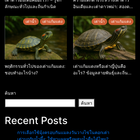
ลักษณะทั่วไปและถิ่นกำเนิด
อินเดียและเต่าดาวพม่า: สองดาว
เด่นแห่งเอเชีย
เต่าน้ำ
เต่าแก้มแดง
เต่าน้ำ
เต่าแก้มแดง
พฤติกรรมทั่วไปของเต่าแก้มแดง:
เต่าแก้มแดงหรือเต่าญี่ปุ่นคือ
ชอบทำอะไรบ้าง?
อะไร? ข้อมูลสายพันธุ์และถิ่น
กำเนิด
ค้นหา
ค้นหา
Recent Posts
การเลือกใช้มุ้งครอบกันแมลงวันวางไข่ในคอกเต่า
เต่าบกกับน้ำผึ้ง: ใช้ทาแผลหรือผสมน้ำดื่มได้ไหม?