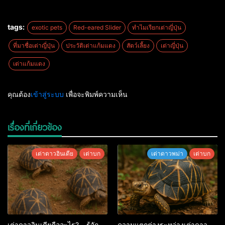
tags:
exotic pets
Red-eared Slider
ทำไมเรียกเต่าญี่ปุ่น
ที่มาชื่อเต่าญี่ปุ่น
ประวัติเต่าแก้มแดง
สัตว์เลี้ยง
เต่าญี่ปุ่น
เต่าแก้มแดง
คุณต้อง
เข้าสู่ระบบ
เพื่อจะพิมพ์ความเห็น
เรื่องที่เกี่ยวข้อง
เต่าดาวอินเดีย
เต่าบก
เต่าดาวพม่า
เต่าบก
เต่าดาวอินเดียคืออะไร? – รู้จัก
ความแตกต่างระหว่างเต่าดาว