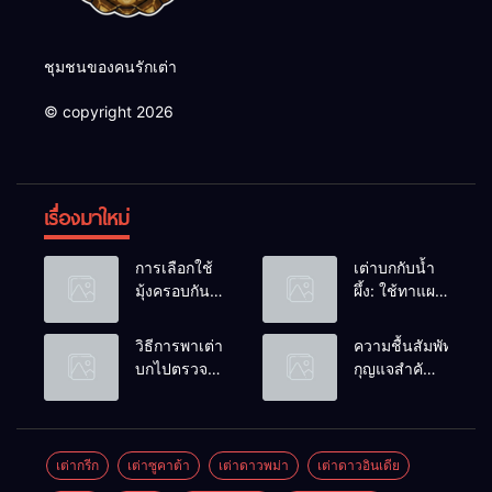
ชุมชนของคนรักเต่า
© copyright 2026
เรื่องมาใหม่
การเลือกใช้
เต่าบกกับน้ำ
มุ้งครอบกัน
ผึ้ง: ใช้ทาแผล
แมลงวัน
หรือผสมน้ำ
วางไข่ในคอก
ดื่มได้ไหม?
วิธีการพาเต่า
ความชื้นสัมพัทธ์:
เต่า
บกไปตรวจ
กุญแจสำคัญ
สุขภาพประจำ
ของกระดองที่
ปี
เรียบสวย
เต่ากรีก
เต่าซูคาต้า
เต่าดาวพม่า
เต่าดาวอินเดีย