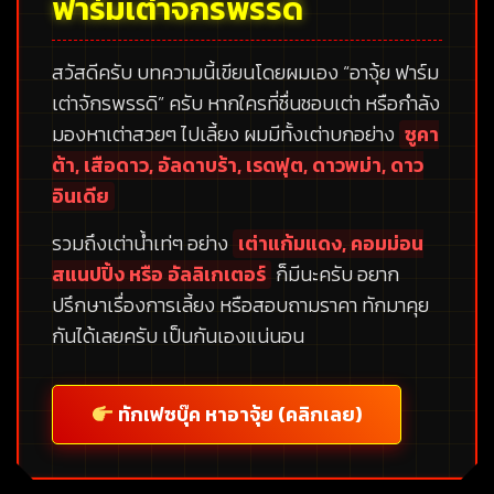
ฟาร์มเต่าจักรพรรดิ
สวัสดีครับ บทความนี้เขียนโดยผมเอง
“อาจุ้ย ฟาร์ม
เต่าจักรพรรดิ”
ครับ หากใครที่ชื่นชอบเต่า หรือกำลัง
มองหาเต่าสวยๆ ไปเลี้ยง ผมมีทั้งเต่าบกอย่าง
ซูคา
ต้า, เสือดาว, อัลดาบร้า, เรดฟุต, ดาวพม่า, ดาว
อินเดีย
รวมถึงเต่าน้ำเท่ๆ อย่าง
เต่าแก้มแดง, คอมม่อน
สแนปปิ้ง หรือ อัลลิเกเตอร์
ก็มีนะครับ อยาก
ปรึกษาเรื่องการเลี้ยง หรือสอบถามราคา ทักมาคุย
กันได้เลยครับ เป็นกันเองแน่นอน
ทักเฟซบุ๊ค หาอาจุ้ย (คลิกเลย)