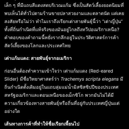
เล็ก ๆ ที่มีแถบสีแดงสดบริเวณแก้ม ซึ่งเป็นสัตว์เลี้ยงยอดนิยมที่
พบเห็นได้ทั่วไปตามร้านขายปลาสวยงามและตลาดนัด แต่เคย
สงสัยหรือไม่ว่า ทำไมเราถึงเรียกเต่าสายพันธุ์นี้ว่า “เต่าญี่ปุ่น”
ทั้งที่ถิ่นกำเนิดที่แท้จริงของมันอยู่ไกลถึงทวีปอเมริกาเหนือ?
คำตอบของคำถามนี้หยั่งรากลึกอยู่ในประวัติศาสตร์การค้า
สัตว์เลี้ยงของโลกและประเทศไทย
เต่าแก้มแดง: สายพันธุ์จากอเมริกา
ก่อนอื่นต้องทำความเข้าใจว่า เต่าแก้มแดง (Red-eared
Slider) มีชื่อวิทยาศาสตร์ว่า
Trachemys scripta elegans
มี
ถิ่นกำเนิดดั้งเดิมอยู่ในแถบลุ่มแม่น้ำมิสซิสซิปปีของประเทศ
สหรัฐอเมริกาและตอนเหนือของเม็กซิโก พวกมันไม่ได้มี
ความเกี่ยวข้องทางสายพันธุ์หรือถิ่นที่อยู่กับประเทศญี่ปุ่นแต่
อย่างใด
เส้นทางการค้าที่ทำให้ชื่อเรียกเพี้ยนไป