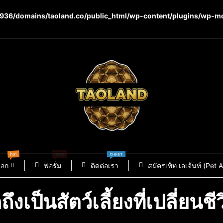
36/domains/taoland.co/public_html/wp-content/plugins/wp-m
hot
new
best
็อก
ฟอรั่ม
ติดต่อเรา
สมัครเพ็ท เอเจ้นท์ (Pet 
งเป็นสัตว์เลี้ยงที่เปลี่ยนชี