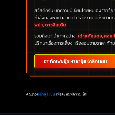
สวัสดีครับ บทความนี้เขียนโดยผมเอง
“อาจุ้ย
กำลังมองหาเต่าสวยๆ ไปเลี้ยง ผมมีทั้งเต่าบ
พม่า, ดาวอินเดีย
รวมถึงเต่าน้ำเท่ๆ อย่าง
เต่าแก้มแดง, คอมม่
ปรึกษาเรื่องการเลี้ยง หรือสอบถามราคา ทักม
👉 ทักเฟซบุ๊ค หาอาจุ้ย (คลิกเลย)
คุณต้อง
เข้าสู่ระบบ
เพื่อจะพิมพ์ความเห็น