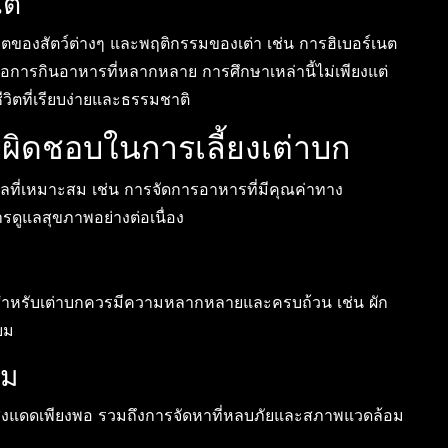
โต
รชีวิตของสัตว์ต่างๆ และพฤติกรรมของเต่า เช่น การฮิเบอร์เนต
อการกินอาหารที่หลากหลาย การศึกษาเหล่านี้ไม่เพียงแต่
ีวิตที่เรียบง่ายและธรรมชาติ
ิดชอบในการเลี้ยงเต่าบก
ลที่เหมาะสม เช่น การจัดการอาหารที่มีคุณค่าทาง
รดูแลสุขภาพอย่างต่อเนื่อง
มสำหรับเต่าบกควรมีความหลากหลายและครบถ้วน เช่น ผัก
ยม
สม
มีแสงแดดเพียงพอ รวมถึงการจัดหาที่หลบภัยและสภาพแวดล้อม