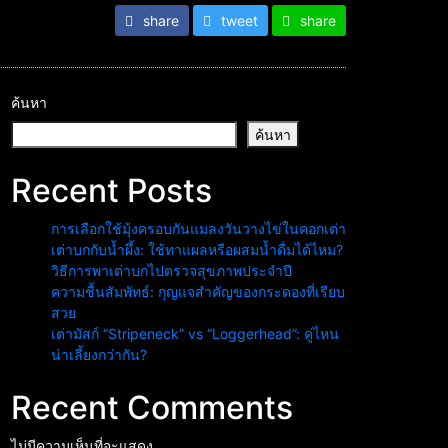
share
tweet
share
ค้นหา
ค้นหา
Recent Posts
การเลือกใช้มุ้งครอบกันแมลงวันวางไข่ในคอกเต่า
เต่าบกกับน้ำผึ้ง: ใช้ทาแผลหรือผสมน้ำดื่มได้ไหม?
วิธีการพาเต่าบกไปตรวจสุขภาพประจำปี
ความชื้นสัมพัทธ์: กุญแจสำคัญของกระดองที่เรียบ
สวย
เต่ามัสก์ “Stripeneck” vs “Loggerhead”: คู่ไหน
น่าเลี้ยงกว่ากัน?
Recent Comments
ไม่มีความเห็นที่จะแสดง