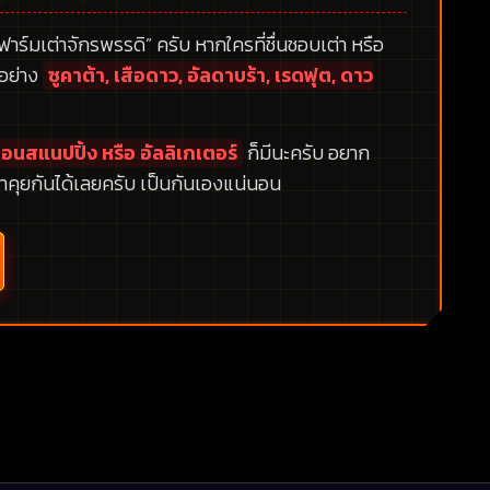
 ฟาร์มเต่าจักรพรรดิ”
ครับ หากใครที่ชื่นชอบเต่า หรือ
กอย่าง
ซูคาต้า, เสือดาว, อัลดาบร้า, เรดฟุต, ดาว
อนสแนปปิ้ง หรือ อัลลิเกเตอร์
ก็มีนะครับ อยาก
าคุยกันได้เลยครับ เป็นกันเองแน่นอน