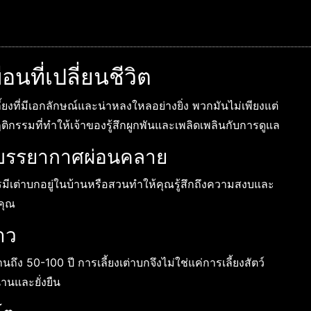
่อนที่เปลี่ยนชีวิต
ลี้ยงที่มีเอกลักษณ์และน่าหลงใหลอย่างยิ่ง พวกมันไม่เพียงแต่
พฤติกรรมที่ทำให้เจ้าของรู้สึกผูกพันและเพลิดเพลินกับการดูแล
งบรรยากาศผ่อนคลาย
การมีเต่าบกอยู่ในบ้านหรือสวนทำให้คุณรู้สึกถึงความสงบและ
 คุณ
ยาว
ถึง 50-100 ปี การเลี้ยงเต่าบกจึงไม่ใช่แค่การเลี้ยงสัตว์
านและยั่งยืน