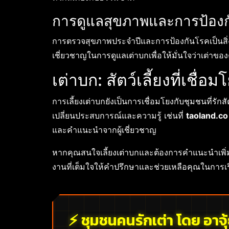
การดูแลสุขภาพและการป้อง
การตรวจสุขภาพประจำปีและการป้องกันโรคเป็นสิ่งส
เชี่ยวชาญในการดูแลเต่าบกเพื่อให้มั่นใจว่าเต่าของ
เต่าบก: สัตว์เลี้ยงที่เชื่
การเลี้ยงเต่าบกยังเป็นการเชื่อมโยงกับชุมชนที่รั
เปลี่ยนประสบการณ์และความรู้ เช่นที่
taoland.co
และคำแนะนำจากผู้เชี่ยวชาญ
หากคุณสนใจเลี้ยงเต่าบกและต้องการคำแนะนำเพิ่มเ
งานที่เต็มใจให้คำปรึกษาและช่วยเหลือคุณในการเริ่มต้
⚡ ชุมชนคนรักเต่า โดย อาจุ