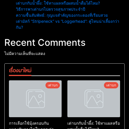
เต่าบกกับน้ำผึ้ง: ใช้ทาแผลหรือผสมน้ำดื่มได้ไหม?
วิธีการพาเต่าบกไปตรวจสุขภาพประจำปี
ความชื้นสัมพัทธ์: กุญแจสำคัญของกระดองที่เรียบสวย
เต่ามัสก์ “Stripeneck” vs “Loggerhead”: คู่ไหนน่าเลี้ยงกว่า
กัน?
Recent Comments
ไม่มีความเห็นที่จะแสดง
เรื่องมาใหม่
เต่าบก
เต่าบก
การเลือกใช้มุ้งครอบกัน
เต่าบกกับน้ำผึ้ง: ใช้ทาแผลหรือ