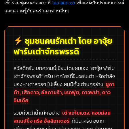
เข้าร่วมชุมชนของเราที่
taoland.co
เพื่อแบ่งปันประสบการณ์
และความรู้กับคนรักเต่าท่านอื่นๆ
ชุมชนคนรักเต่า โดย อาจุ้ย
ฟาร์มเต่าจักรพรรดิ
สวัสดีครับ บทความนี้เขียนโดยผมเอง
“อาจุ้ย ฟาร์ม
เต่าจักรพรรดิ”
ครับ หากใครที่ชื่นชอบเต่า หรือกำลัง
มองหาเต่าสวยๆ ไปเลี้ยง ผมมีทั้งเต่าบกอย่าง
ซูคา
ต้า, เสือดาว, อัลดาบร้า, เรดฟุต, ดาวพม่า, ดาว
อินเดีย
รวมถึงเต่าน้ำเท่ๆ อย่าง
เต่าแก้มแดง, คอมม่อน
สแนปปิ้ง หรือ อัลลิเกเตอร์
ก็มีนะครับ อยาก