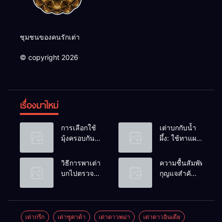
ชุมชนของคนรักเต่า
© copyright 2026
เรื่องมาใหม่
การเลือกใช้
เต่าบกกับน้ำ
มุ้งครอบกัน
ผึ้ง: ใช้ทาแผล
แมลงวัน
หรือผสมน้ำ
วางไข่ในคอก
ดื่มได้ไหม?
วิธีการพาเต่า
ความชื้นสัมพัทธ์:
เต่า
บกไปตรวจ
กุญแจสำคัญ
สุขภาพประจำ
ของกระดองที่
ปี
เรียบสวย
เต่ากรีก
เต่าซูคาต้า
เต่าดาวพม่า
เต่าดาวอินเดีย