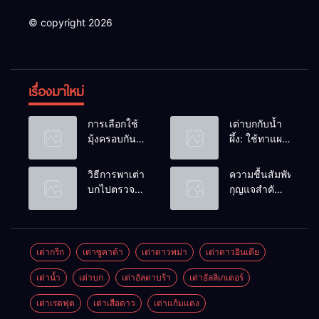
© copyright 2026
เรื่องมาใหม่
การเลือกใช้
เต่าบกกับน้ำ
มุ้งครอบกัน
ผึ้ง: ใช้ทาแผล
แมลงวัน
หรือผสมน้ำ
วางไข่ในคอก
ดื่มได้ไหม?
วิธีการพาเต่า
ความชื้นสัมพัทธ์:
เต่า
บกไปตรวจ
กุญแจสำคัญ
สุขภาพประจำ
ของกระดองที่
ปี
เรียบสวย
เต่ากรีก
เต่าซูคาต้า
เต่าดาวพม่า
เต่าดาวอินเดีย
เต่าน้ำ
เต่าบก
เต่าอัลดาบร้า
เต่าอัลลิเกเตอร์
เต่าเรดฟุต
เต่าเสือดาว
เต่าแก้มแดง