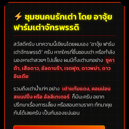
ชุมชนคนรักเต่า โดย อาจุ้ย
ฟาร์มเต่าจักรพรรดิ
สวัสดีครับ บทความนี้เขียนโดยผมเอง
“อาจุ้ย ฟาร์ม
เต่าจักรพรรดิ”
ครับ หากใครที่ชื่นชอบเต่า หรือกำลัง
มองหาเต่าสวยๆ ไปเลี้ยง ผมมีทั้งเต่าบกอย่าง
ซูคา
ต้า, เสือดาว, อัลดาบร้า, เรดฟุต, ดาวพม่า, ดาว
อินเดีย
รวมถึงเต่าน้ำเท่ๆ อย่าง
เต่าแก้มแดง, คอมม่อน
สแนปปิ้ง หรือ อัลลิเกเตอร์
ก็มีนะครับ อยาก
ปรึกษาเรื่องการเลี้ยง หรือสอบถามราคา ทักมาคุย
กันได้เลยครับ เป็นกันเองแน่นอน