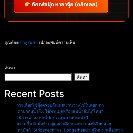
ทักเฟซบุ๊ค หาอาจุ้ย (คลิกเลย)
คุณต้อง
เข้าสู่ระบบ
เพื่อจะพิมพ์ความเห็น
ค้นหา
ค้นหา
Recent Posts
การเลือกใช้มุ้งครอบกันแมลงวันวางไข่ในคอกเต่า
เต่าบกกับน้ำผึ้ง: ใช้ทาแผลหรือผสมน้ำดื่มได้ไหม?
วิธีการพาเต่าบกไปตรวจสุขภาพประจำปี
ความชื้นสัมพัทธ์: กุญแจสำคัญของกระดองที่เรียบสวย
เต่ามัสก์ “Stripeneck” vs “Loggerhead”: คู่ไหนน่าเลี้ยงกว่า