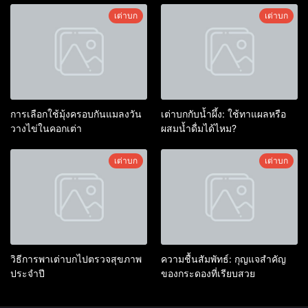
เต่าบก
เต่าบก
การเลือกใช้มุ้งครอบกันแมลงวัน
เต่าบกกับน้ำผึ้ง: ใช้ทาแผลหรือ
วางไข่ในคอกเต่า
ผสมน้ำดื่มได้ไหม?
เต่าบก
เต่าบก
วิธีการพาเต่าบกไปตรวจสุขภาพ
ความชื้นสัมพัทธ์: กุญแจสำคัญ
ประจำปี
ของกระดองที่เรียบสวย