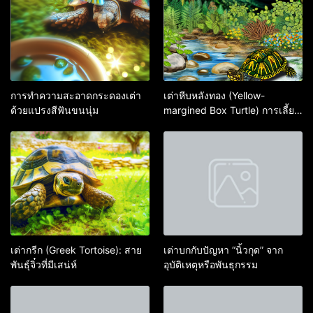
การทำความสะอาดกระดองเต่า
เต่าหีบหลังทอง (Yellow-
ด้วยแปรงสีฟันขนนุ่ม
margined Box Turtle) การเลี้ยง
กึ่งบก
เต่ากรีก (Greek Tortoise): สาย
เต่าบกกับปัญหา “นิ้วกุด” จาก
พันธุ์จิ๋วที่มีเสน่ห์
อุบัติเหตุหรือพันธุกรรม