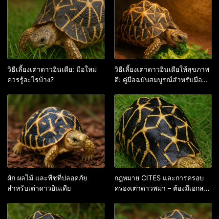
วิธีเลี้ยงเต่าดาวอินเดีย: มือใหม่
วิธีเลี้ยงเต่าดาวอินเดียให้สุขภาพ
ควรรู้อะไรบ้าง?
ดี: คู่มือฉบับสมบูรณ์สำหรับมือ
ใหม่
ผัก ผลไม้ และพืชที่ปลอดภัย
กฎหมาย CITES และการครอบ
สำหรับเต่าดาวอินเดีย
ครองเต่าดาวพม่า – ต้องมีเอกสาร
ไหม?