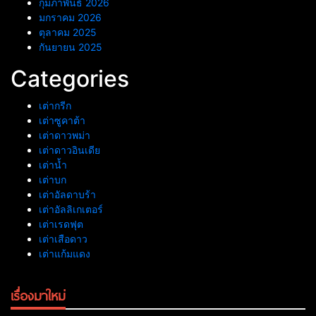
กุมภาพันธ์ 2026
มกราคม 2026
ตุลาคม 2025
กันยายน 2025
Categories
เต่ากรีก
เต่าซูคาต้า
เต่าดาวพม่า
เต่าดาวอินเดีย
เต่าน้ำ
เต่าบก
เต่าอัลดาบร้า
เต่าอัลลิเกเตอร์
เต่าเรดฟุต
เต่าเสือดาว
เต่าแก้มแดง
เรื่องมาใหม่