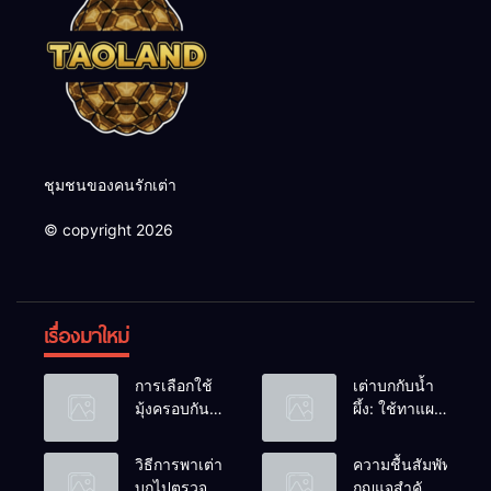
ชุมชนของคนรักเต่า
© copyright 2026
เรื่องมาใหม่
การเลือกใช้
เต่าบกกับน้ำ
มุ้งครอบกัน
ผึ้ง: ใช้ทาแผล
แมลงวัน
หรือผสมน้ำ
วางไข่ในคอก
ดื่มได้ไหม?
วิธีการพาเต่า
ความชื้นสัมพัทธ์:
เต่า
บกไปตรวจ
กุญแจสำคัญ