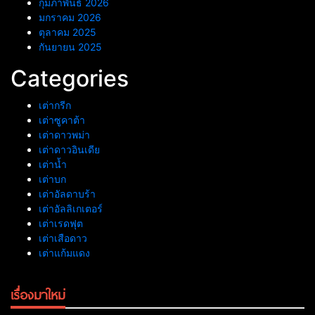
กุมภาพันธ์ 2026
มกราคม 2026
ตุลาคม 2025
กันยายน 2025
Categories
เต่ากรีก
เต่าซูคาต้า
เต่าดาวพม่า
เต่าดาวอินเดีย
เต่าน้ำ
เต่าบก
เต่าอัลดาบร้า
เต่าอัลลิเกเตอร์
เต่าเรดฟุต
เต่าเสือดาว
เต่าแก้มแดง
เรื่องมาใหม่