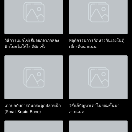
วิธีการแยกไข่เสียออกจากกล่อง
พฤติกรรมการกัดหางกันเองในตู้
ฟักโดยไม่ให้ไข่ดีติดเชื้อ
เลี้ยงที่หนาแน่น
เต่าบกกับการกินกระดูกปลาหมึก
วิธีแก้ปัญหาเต่าไม่ยอมขึ้นมา
(Small Squid Bone)
อาบแดด