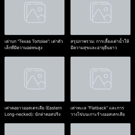
เต่าบก “Texas Tortoise”: เต่าตัว
สรุปภาพรวม: การเลี้ยงเต่าน้ำให้
เล็กที่มีความอดทนสูง
มีความสุขและอายุยืนยาว
เต่าคอยาวออสเตรเลีย (Eastern
เต่าทะเล “Flatback” และการ
Long-necked): นักล่าคอสปริง
วางไข่บนเกาะร้างออสเตรเลีย