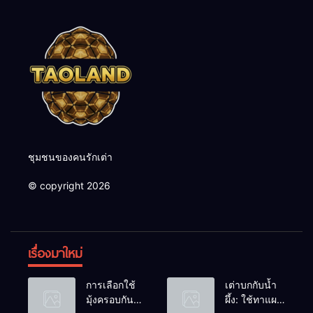
ชุมชนของคนรักเต่า
© copyright 2026
เรื่องมาใหม่
การเลือกใช้
เต่าบกกับน้ำ
มุ้งครอบกัน
ผึ้ง: ใช้ทาแผล