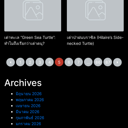
เต่าทะเล “Green Sea Turtle”:
เต่าป่าฝนบราซิล (Hilaire’s Side-
ทำไมถึงเรียกว่าเต่าตนุ?
necked Turtle)
1
2
3
4
5
6
7
…
86
87
Archives
มิถุนายน 2026
พฤษภาคม 2026
เมษายน 2026
มีนาคม 2026
กุมภาพันธ์ 2026
มกราคม 2026