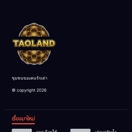
ชุมชนของคนรักเต่า
© copyright 2026
เรื่องมาใหม่
การเลือกใช้
เต่าบกกับน้ำ