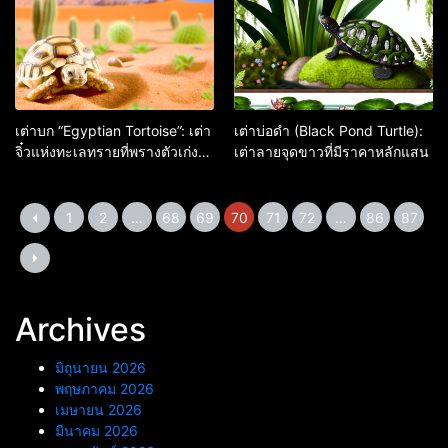
เต่าบก “Egyptian Tortoise”: เต่า
เต่าบ่อดำ (Black Pond Turtle):
จิ๋วแห่งทะเลทรายที่พรางตัวเก่ง
เต่าลายจุดขาวที่มีราคาหลักแสน
ที่สุด
1
2
…
68
69
70
71
72
…
86
87
Archives
มิถุนายน 2026
พฤษภาคม 2026
เมษายน 2026
มีนาคม 2026