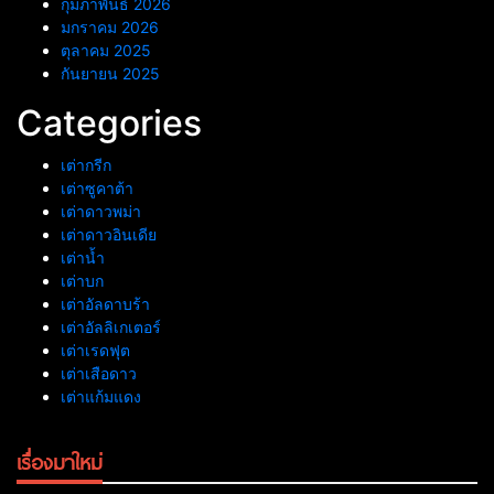
กุมภาพันธ์ 2026
มกราคม 2026
ตุลาคม 2025
กันยายน 2025
Categories
เต่ากรีก
เต่าซูคาต้า
เต่าดาวพม่า
เต่าดาวอินเดีย
เต่าน้ำ
เต่าบก
เต่าอัลดาบร้า
เต่าอัลลิเกเตอร์
เต่าเรดฟุต
เต่าเสือดาว
เต่าแก้มแดง
เรื่องมาใหม่