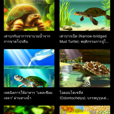
เต่าบกกับอาการขาบวมน้ำจาก
เต่าปากเป็ด (Narrow-bridged
การขาดโปรตีน
Mud Turtle): พฤติกรรมการจู่โจม
ที่รวดเร็ว
เทคนิคการให้อาหาร “แคลเซียม
โอดอนโตเชลีส
เหลว” ผ่านทางน้ำ
(Odontochelys): บรรพบุรุษเต่า
ที่มีฟันและกระดองครึ่งซีก