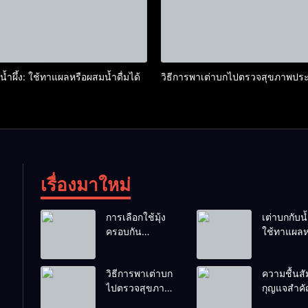
น้ำผึ้ง: ใช้ทาแผลหรือผสมน้ำดื่มได้
วิธีการพาเต่าบกไปตรวจสุขภาพประ
เรื่องมาใหม่
การเลือกใช้มุ้ง
เต่าบกกับน้ำ
ครอบกัน
ใช้ทาแผลห
แมลงวันวางไข่
ผสมน้ำดื่มไ
ในคอกเต่า
ไหม?
วิธีการพาเต่าบก
ความชื้นสัม
ไปตรวจสุขภาพ
กุญแจสำค
ประจำปี
กระดองที่เ