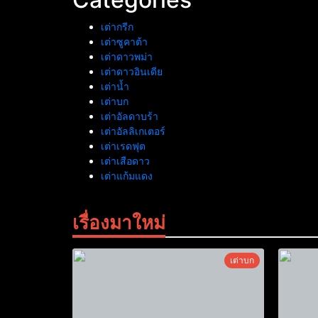
เต่ากรีก
เต่าซูคาต้า
เต่าดาวพม่า
เต่าดาวอินเดีย
เต่าน้ำ
เต่าบก
เต่าอัลดาบร้า
เต่าอัลลิเกเตอร์
เต่าเรดฟุต
เต่าเสือดาว
เต่าแก้มแดง
เรื่องมาใหม่
เต่าบก