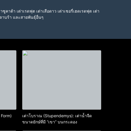
่าซูคาต้า เต่าเรดฟุต เต่าเสือดาว เต่าเชอรี่เฮดเรดฟุต เต่า
ดาบร้า และสายพันธุ์อื่นๆ
e Form)
เต่าโบราณ (Stupendemys): เต่าน้ำจืด
ขนาดยักษ์ที่มี “เขา” บนกระดอง