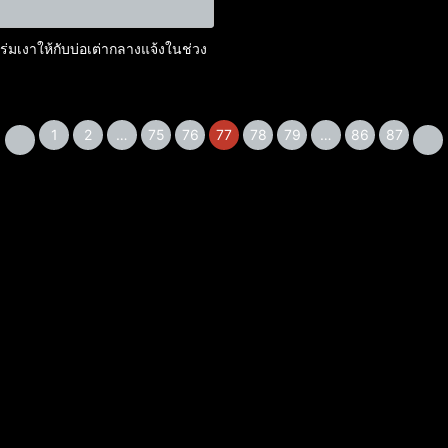
ร่มเงาให้กับบ่อเต่ากลางแจ้งในช่วง
1
2
…
75
76
77
78
79
…
86
87