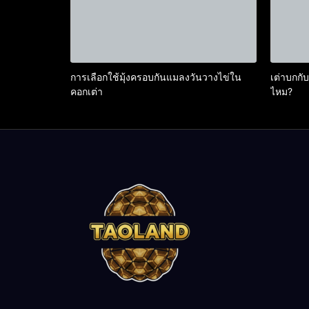
การเลือกใช้มุ้งครอบกันแมลงวันวางไข่ใน
เต่าบกกับ
คอกเต่า
ไหม?