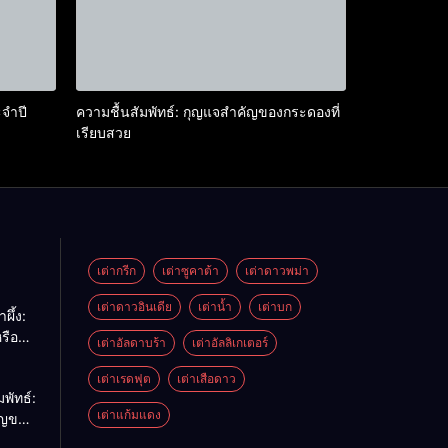
จำปี
ความชื้นสัมพัทธ์: กุญแจสำคัญของกระดองที่
เรียบสวย
เต่ากรีก
เต่าซูคาต้า
เต่าดาวพม่า
เต่าดาวอินเดีย
เต่าน้ำ
เต่าบก
ผึ้ง:
รือ
เต่าอัลดาบร้า
เต่าอัลลิเกเตอร์
ด้
เต่าเรดฟุต
เต่าเสือดาว
พัทธ์:
เต่าแก้มแดง
ัญของ
รียบ