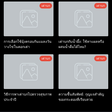
เต่าบก
เต่าบก
การเลือกใช้มุ้งครอบกันแมลงวัน
เต่าบกกับน้ำผึ้ง: ใช้ทาแผลหรือ
วางไข่ในคอกเต่า
ผสมน้ำดื่มได้ไหม?
เต่าบก
เต่าบก
วิธีการพาเต่าบกไปตรวจสุขภาพ
ความชื้นสัมพัทธ์: กุญแจสำคัญ
ประจำปี
ของกระดองที่เรียบสวย