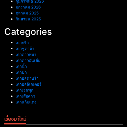
กุมภาพันธ์ 2026
มกราคม 2026
ตุลาคม 2025
กันยายน 2025
Categories
เต่ากรีก
เต่าซูคาต้า
เต่าดาวพม่า
เต่าดาวอินเดีย
เต่าน้ำ
เต่าบก
เต่าอัลดาบร้า
เต่าอัลลิเกเตอร์
เต่าเรดฟุต
เต่าเสือดาว
เต่าแก้มแดง
เรื่องมาใหม่